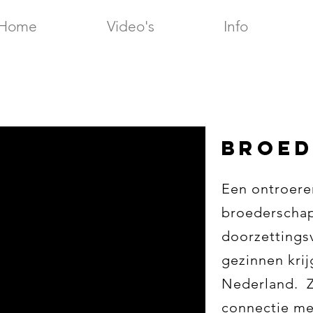
Home
Video's
Info
BROED
Een ontroere
broederschap,
doorzettings
gezinnen krij
Nederland. Z
connectie me