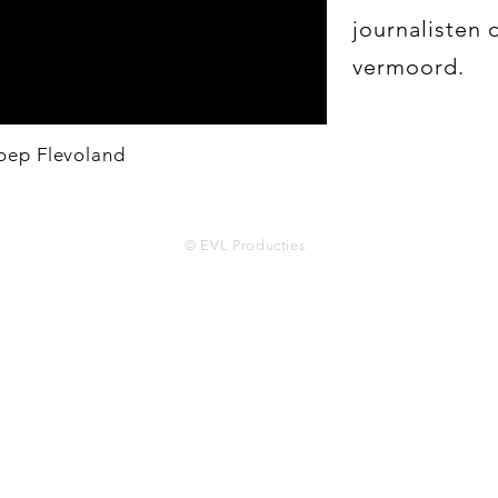
journalisten 
vermoord.
ep Flevoland
© EVL Producties