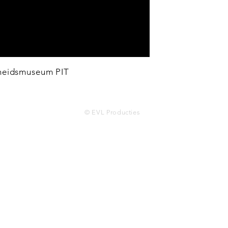
heidsmuseum PIT
© EVL Producties