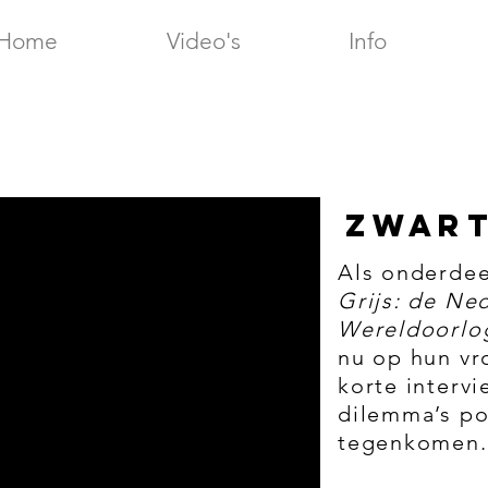
Home
Video's
Info
ZWART
Als onderdee
Grijs: de Ne
Wereldoorlo
nu op hun vr
korte intervi
dilemma’s p
tegenkomen.